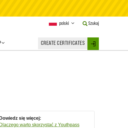
Current
polski
Szukaj
Language:
Activate
this
P
CREATE CERTIFICATES
Button
Login
to
change
the
Language.
Dowiedz się więcej:
Dlaczego warto skorzystać z Youthpass