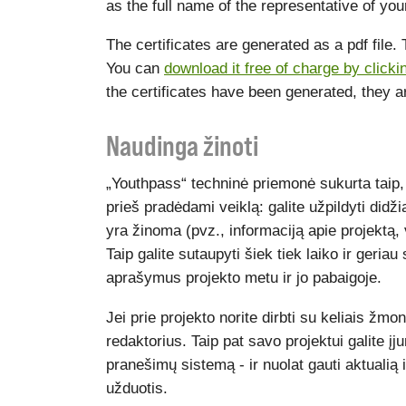
as the full name of the representative of your
The certificates are generated as a pdf file.
You can
download it free of charge by clicki
the certificates have been generated, they a
Naudinga žinoti
„Youthpass“ techninė priemonė sukurta taip
prieš pradėdami veiklą: galite užpildyti didž
yra žinoma (pvz., informaciją apie projektą, ve
Taip galite sutaupyti šiek tiek laiko ir geriau
aprašymus projekto metu ir jo pabaigoje.
Jei prie projekto norite dirbti su keliais žmon
redaktorius. Taip pat savo projektui galite 
pranešimų sistemą - ir nuolat gauti aktualią
užduotis.