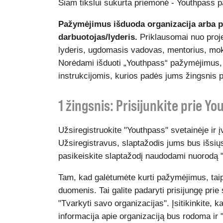
Šiam tikslui sukurta priemonė - Youthpass 
Pažymėjimus išduoda organizacija arba p
darbuotojas/lyderis.
Priklausomai nuo projek
lyderis, ugdomasis vadovas, mentorius, m
Norėdami išduoti „Youthpass“ pažymėjimus, 
instrukcijomis, kurios padės jums žingsnis p
1 žingsnis: Prisijunkite prie Y
Užsiregistruokite "Youthpass" svetainėje ir
Užsiregistravus, slaptažodis jums bus išsiųs
pasikeiskite slaptažodį naudodami nuorodą
Tam, kad galėtumėte kurti pažymėjimus, taip 
duomenis. Tai galite padaryti prisijungę pri
"Tvarkyti savo organizacijas". Įsitikinkite, k
informacija apie organizaciją bus rodoma ir