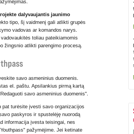
pažymėjimas.
rojekte dalyvaujantis jaunimo
to tipo, šį vaidmenį gali atlikti grupės
okymo vadovas ar komandos narys.
vadovaukitės toliau pateikiamomis
o žingsnio atlikti parengimo procesą.
outhpass
 įveskite savo asmeninius duomenis.
tas el. paštu. Apsilankius pirmą kartą
 "Redaguoti savo asmeninius duomenis".
pat turėsite įvesti savo organizacijos
e savo paskyros ir spustelėję nuorodą
ad informacija įvesta teisingai, nes
 "Youthpass" pažymėjime. Jei ketinate