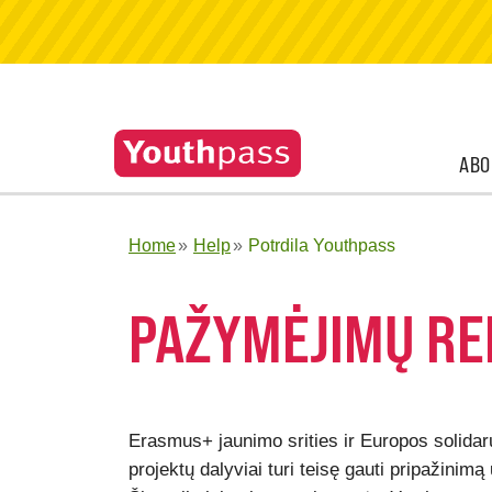
ABO
Home
Help
Potrdila Youthpass
PAŽYMĖJIMŲ RE
Erasmus+ jaunimo srities ir Europos solida
projektų dalyviai turi teisę gauti pripažini