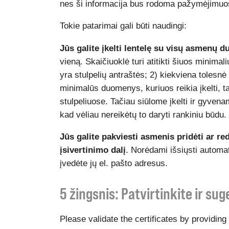
nes ši informacija bus rodoma pažymėjimuo
Tokie patarimai gali būti naudingi:
Jūs galite įkelti lentelę su visų asmenų 
vieną. Skaičiuoklė turi atitikti šiuos minimali
yra stulpelių antraštės; 2) kiekviena tolesnė
minimalūs duomenys, kuriuos reikia įkelti, t
stulpeliuose. Tačiau siūlome įkelti ir gyvena
kad vėliau nereikėtų to daryti rankiniu būdu.
Jūs galite pakviesti asmenis pridėti ar r
įsivertinimo dalį
. Norėdami išsiųsti automat
įvedėte jų el. pašto adresus.
5 žingsnis: Patvirtinkite ir s
Please validate the certificates by providing