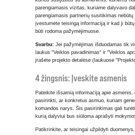
parengiamasis vizitas, kuriame dalyvavo dalyv
parengiamasis partnerių susitikimas nebūtų 
įvestumėte teisingą informaciją ir kad ji būtų 
būti rodoma pažymėjimuose.
Svarbu:
Jei pažymėjimas išduodamas tik viena
laukus "Veiklos pavadinimas" ir "Veiklos apr
įrašėte projekto detalėse (laukuose "Projek
4 žingsnis: Įveskite asmenis
Pateikite išsamią informaciją apie asmenis,
pasirinkti, ar konkretus asmuo, kuriam gener
komandos narys. Šis pasirinkimas gali turėt
kurią dalyviui bus siūloma aprašyti mokymos
Patikrinkite, ar teisingai užpildyti duomenys