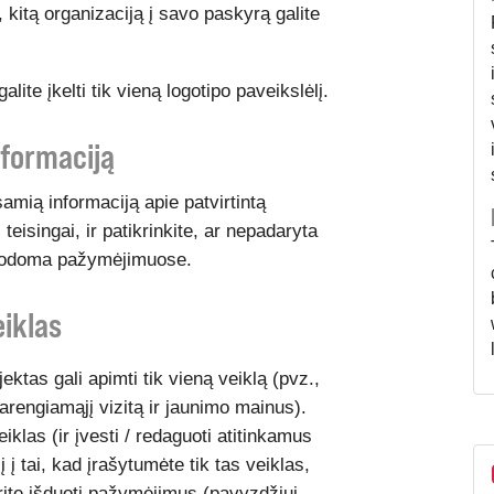
 kitą organizaciją į savo paskyrą galite
lite įkelti tik vieną logotipo paveikslėlį.
nformaciją
samią informaciją apie patvirtintą
teisingai, ir patikrinkite, ar nepadaryta
s rodoma pažymėjimuose.
eiklas
ektas gali apimti tik vieną veiklą (pvz.,
arengiamąjį vizitą ir jaunimo mainus).
eiklas (ir įvesti / redaguoti atitinkamus
į tai, kad įrašytumėte tik tas veiklas,
ite išduoti pažymėjimus (pavyzdžiui,