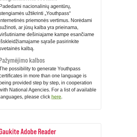
Padedami nacionalinių agentūrų,
stengiamės užtikrinti „Youthpass“
internetinės priemonės vertimus. Norėdami
sužinoti, ar jūsų kalba yra prieinama,
viršutiniame dešiniajame kampe esančiame
išskleidžiamajame sąraše pasirinkite
svetainės kalbą.
Pažymėjimo kalbos
The possibility to generate Youthpass
certificates in more than one language is
being provided step by step, in cooperation
with National Agencies. For a list of available
languages, please click
here
.
Gaukite Adobe Reader