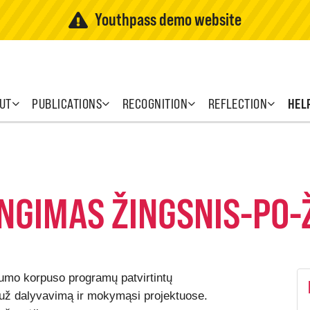
Youthpass demo website
UT
PUBLICATIONS
RECOGNITION
REFLECTION
HEL
NGIMAS ŽINGSNIS-PO-
rumo korpuso programų patvirtintų
mą už dalyvavimą ir mokymąsi projektuose.