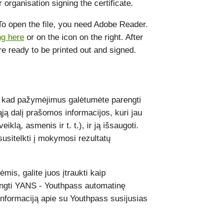
 organisation signing the certificate.
 To open the file, you need Adobe Reader.
ng here
or on the icon on the right. After
re ready to be printed out and signed.
, kad pažymėjimus galėtumėte parengti
iąją dalį prašomos informacijos, kuri jau
iklą, asmenis ir t. t.), ir ją išsaugoti.
 susitelkti į mokymosi rezultatų
ėmis, galite juos įtraukti kaip
įjungti YANS - Youthpass automatinę
 informaciją apie su Youthpass susijusias