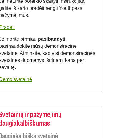
Jei neturite poreikio skaityti instrukcijas,
galite iš karto pradėti rengti Youthpass
pažymėjimus.
Pradėti
Jei norite pirmiau
pasibandyti
,
pasinaudokite mūsų demonstracine
svetaine. Atminkite, kad visi demonstracinės
svetainės duomenys ištrinami kartą per
savaitę.
Demo svetainė
Svetainių ir pažymėjimų
daugiakalbiškumas
Daugiakalbiška svetainė