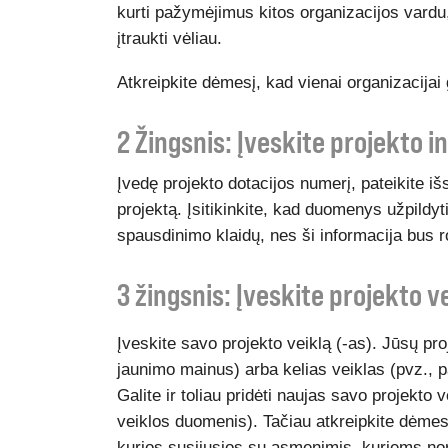
kurti pažymėjimus kitos organizacijos vardu,
įtraukti vėliau.
Atkreipkite dėmesį, kad vienai organizacijai ga
2 Žingsnis: Įveskite projekto i
Įvedę projekto dotacijos numerį, pateikite iš
projektą. Įsitikinkite, kad duomenys užpildyti 
spausdinimo klaidų, nes ši informacija bu
3 žingsnis: Įveskite projekto v
Įveskite savo projekto veiklą (-as). Jūsų proj
jaunimo mainus) arba kelias veiklas (pvz., p
Galite ir toliau pridėti naujas savo projekto v
veiklos duomenis). Tačiau atkreipkite dėmesį 
kurios susijusios su asmenimis, kuriems nor