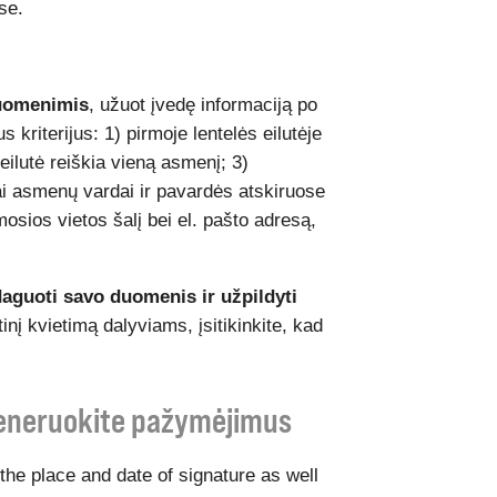
se.
duomenimis
, užuot įvedę informaciją po
us kriterijus: 1) pirmoje lentelės eilutėje
 eilutė reiškia vieną asmenį; 3)
ai asmenų vardai ir pavardės atskiruose
mosios vietos šalį bei el. pašto adresą,
edaguoti savo duomenis ir užpildyti
inį kvietimą dalyviams, įsitikinkite, kad
ugeneruokite pažymėjimus
 the place and date of signature as well