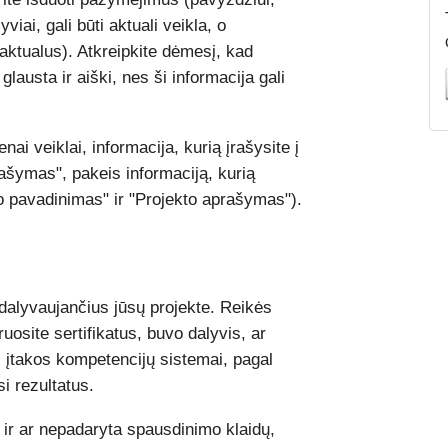
iai, gali būti aktuali veikla, o
aktualus). Atkreipkite dėmesį, kad
glausta ir aiški, nes ši informacija gali
i veiklai, informacija, kurią įrašysite į
ašymas", pakeis informaciją, kurią
to pavadinimas" ir "Projekto aprašymas").
 dalyvaujančius jūsų projekte. Reikės
uosite sertifikatus, buvo dalyvis, ar
i įtakos kompetencijų sistemai, pagal
i rezultatus.
, ir ar nepadaryta spausdinimo klaidų,