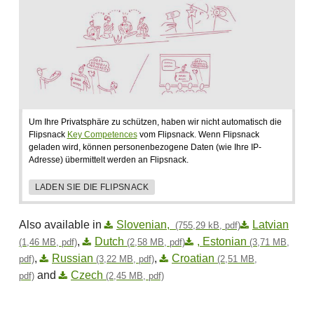
Um Ihre Privatsphäre zu schützen, haben wir nicht automatisch die
Flipsnack
Key Competences
vom Flipsnack. Wenn Flipsnack
geladen wird, können personenbezogene Daten (wie Ihre IP-
Adresse) übermittelt werden an Flipsnack.
LADEN SIE DIE FLIPSNACK
Also available in
Slovenian,
Latvian
(755,29 kB, pdf)
,
Dutch
, Estonian
(1,46 MB, pdf)
(2,58 MB, pdf)
(3,71 MB,
,
Russian
,
Croatian
pdf)
(3,22 MB, pdf)
(2,51 MB,
and
Czech
pdf)
(2,45 MB, pdf)